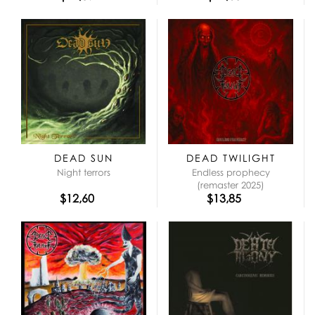
DEAD SUN
DEAD TWILIGHT
Night terrors
Endless prophecy
(remaster 2025)
$12,60
$13,85