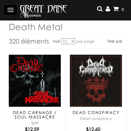
Aller
au
0
Basculer
contenu
la
navigation
Death Metal
320 éléments
Voir
par page
Trier par
Voir
en
tant
que:
DEAD CARNAGE /
DEAD CONSPIRACY
SOUL MASSACRE
Dead conspiracy
Split
$12,59
$12,60