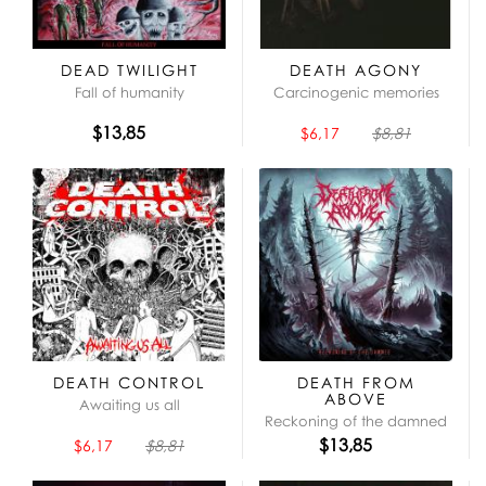
DEAD TWILIGHT
DEATH AGONY
Fall of humanity
Carcinogenic memories
$13,85
$6,17
$8,81
DEATH CONTROL
DEATH FROM
ABOVE
Awaiting us all
Reckoning of the damned
$13,85
$6,17
$8,81