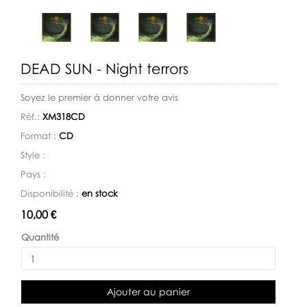
DEAD SUN - Night terrors
Soyez le premier à donner votre avis
Réf.:
XM318CD
Format :
CD
Style :
Pays :
Disponibilité :
en stock
Disponibilité:
10,00 €
Quantité
Ajouter au panier