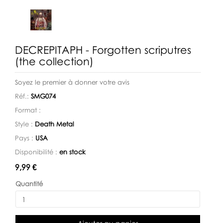
DECREPITAPH - Forgotten scriputres
(the collection)
Soyez le premier à donner votre avis
Réf.:
SMG074
Format :
Style :
Death Metal
Pays :
USA
Disponibilité :
en stock
Disponibilité:
9,99 €
Quantité