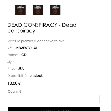
DEAD CONSPIRACY - Dead
conspiracy
Soyez le premier à donner votre avis
Réf.:
MEMENTO-LXIII
Format :
CD
Style :
Pays :
USA
Disponibilité :
en stock
Disponibilité:
10,00 €
Quantité