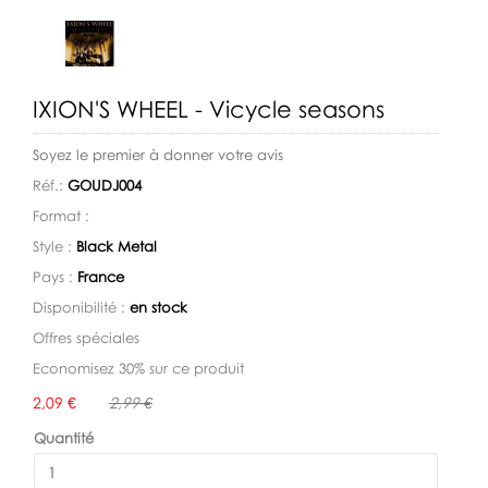
IXION'S WHEEL - Vicycle seasons
Soyez le premier à donner votre avis
Réf.:
GOUDJ004
Format :
Style :
Black Metal
Pays :
France
Disponibilité :
en stock
Offres spéciales
Economisez 30% sur ce produit
Disponibilité:
2,09 €
2,99 €
Quantité