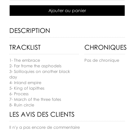
Ajouter au panier
DESCRIPTION
TRACKLIST
CHRONIQUES
1- The embrace
Pas de chronique
2- Far frome the asphodels
3- Soliloquies on another black
day
4- Inland empire
5- King of lapithes
6- Process
7- March of the three fates
8- Ruin circle
LES AVIS DES CLIENTS
Il n'y a pas encore de commentaire