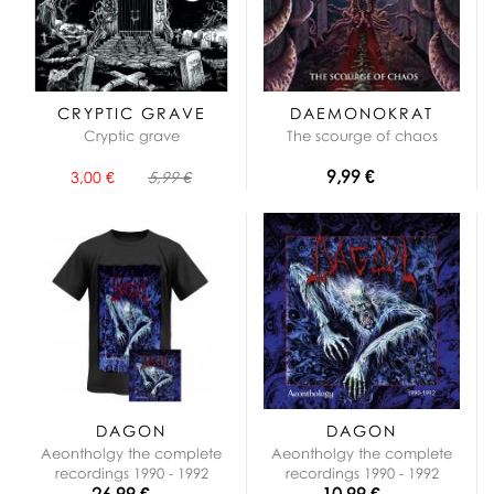
CRYPTIC GRAVE
DAEMONOKRAT
Cryptic grave
The scourge of chaos
9,99 €
3,00 €
5,99 €
DAGON
DAGON
Aeontholgy the complete
Aeontholgy the complete
recordings 1990 - 1992
recordings 1990 - 1992
26,99 €
10,99 €