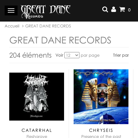
Aller
au
0
Basculer
contenu
la
navigation
Vous
Accueil
GREAT DANE RECORDS
êtes
ici :
GREAT DANE RECORDS
204 éléments
Voir
par page
Trier par
Voir
en
tant
que:
CATARRHAL
CHRYSEIS
Fleshgrave
Presence of the past