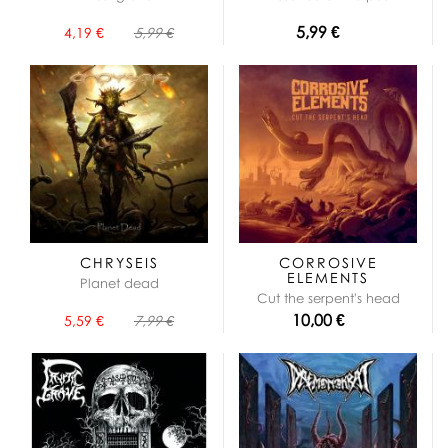
5,99 €
4,19 €
5,99 €
CHRYSEIS
CORROSIVE
ELEMENTS
Planet dead
Cut the serpent's head
10,00 €
5,59 €
7,99 €