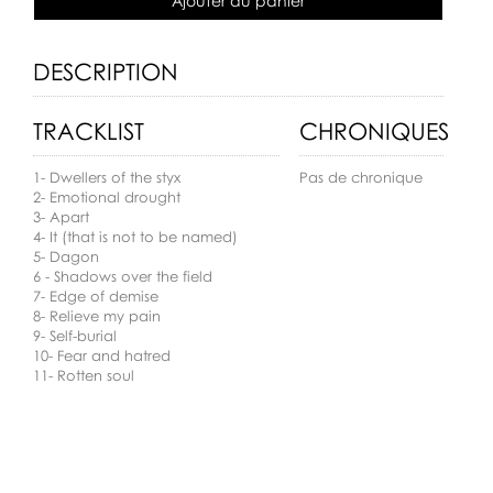
Ajouter au panier
DESCRIPTION
TRACKLIST
CHRONIQUES
1- Dwellers of the styx
Pas de chronique
2- Emotional drought
3- Apart
4- It (that is not to be named)
5- Dagon
6 - Shadows over the field
7- Edge of demise
8- Relieve my pain
9- Self-burial
10- Fear and hatred
11- Rotten soul