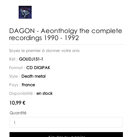
DAGON - Aeontholgy the complete
recordings 1990 - 1992
Soyez le premier à donner votre avis
Réf.:
GOUDJ151-1
Format :
CD DIGIPAK
Style :
Death metal
Pays :
France
Disponibilité :
en stock
Disponibilité:
10,99 €
Quantité