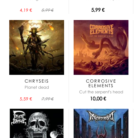
5,99 €
4,19 €
5,99 €
CHRYSEIS
CORROSIVE
ELEMENTS
Planet dead
Cut the serpent's head
10,00 €
5,59 €
7,99 €