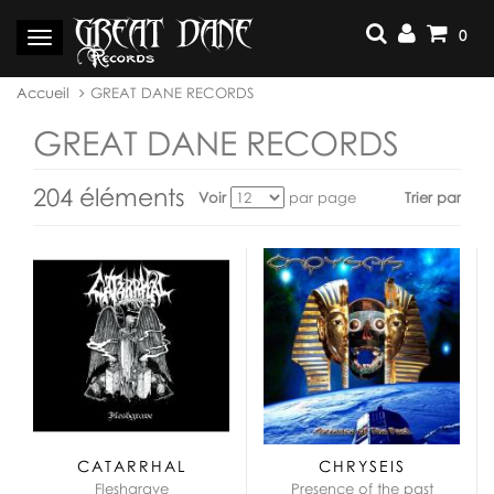
Aller
au
0
Basculer
contenu
la
navigation
Vous
Accueil
GREAT DANE RECORDS
êtes
ici :
GREAT DANE RECORDS
204 éléments
Voir
par page
Trier par
Voir
en
tant
que:
CATARRHAL
CHRYSEIS
Fleshgrave
Presence of the past