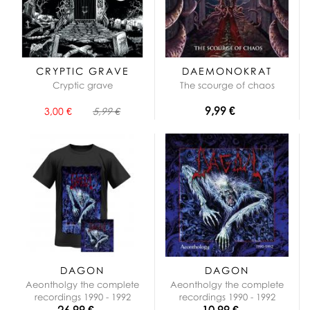
CRYPTIC GRAVE
DAEMONOKRAT
Cryptic grave
The scourge of chaos
9,99 €
3,00 €
5,99 €
DAGON
DAGON
Aeontholgy the complete
Aeontholgy the complete
recordings 1990 - 1992
recordings 1990 - 1992
26,99 €
10,99 €