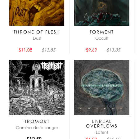
THRONE OF FLESH
TORMENT
Dust
Occult
$11,08
$13,85
$9,69
$13,85
TROMORT
UNREAL
OVERFLOWS
Camino de la sangre
Latent
$12,59