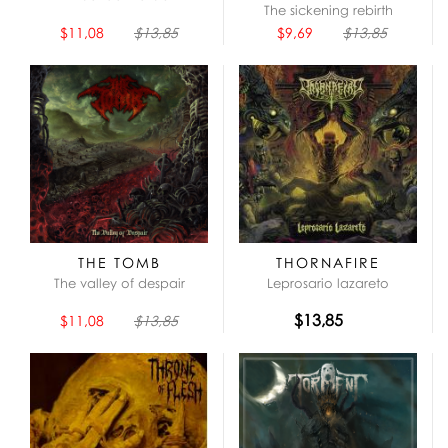
The sickening rebirth
$11,08
$13,85
$9,69
$13,85
THE TOMB
THORNAFIRE
The valley of despair
Leprosario lazareto
$13,85
$11,08
$13,85