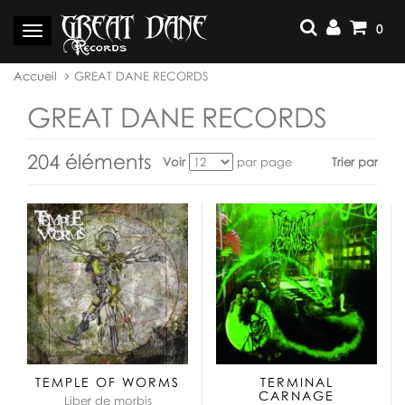
Aller
au
0
Basculer
contenu
la
navigation
Vous
Accueil
GREAT DANE RECORDS
êtes
ici :
GREAT DANE RECORDS
204 éléments
Voir
par page
Trier par
Voir
en
tant
que:
TEMPLE OF WORMS
TERMINAL
CARNAGE
Liber de morbis