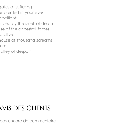
gates of suffering
or painted in your eyes
e twilight
anced by the smell of death
rise of the ancestral forces
ed alive
 house of thousand screams
rium
valley of despair
AVIS DES CLIENTS
 a pas encore de commentaire