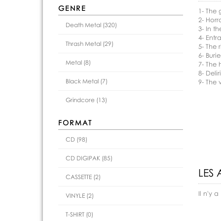
GENRE
1- The 
2- Horr
Death Metal (320)
3- In th
4- Entr
Thrash Metal (29)
5- The 
6- Buri
Metal (8)
7- The
8- Deli
Black Metal (7)
9- The 
Grindcore (13)
FORMAT
CD (98)
CD DIGIPAK (85)
LES 
CASSETTE (2)
Il n'y
VINYLE (2)
T-SHIRT (0)