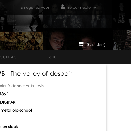
Enregistrez-vous !
Se connecter
0
article(s)
CONTACT
E-SHOP
 - The valley of despair
mier à donner votre avis
36-1
DIGIPAK
metal old-school
 :
en stock