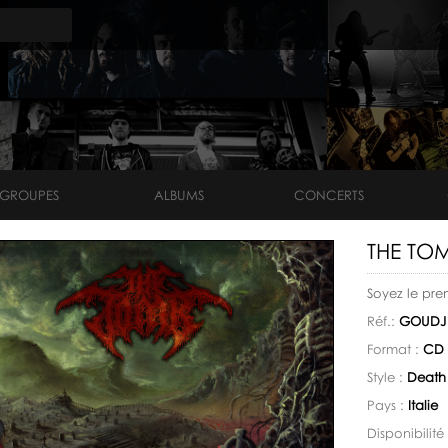
GROUPES
ALBUMS
CONCERTS
THE TOMB
Soyez le pre
Réf.:
GOUDJ1
Format :
CD 
Style :
Death 
Pays :
Italie
Disponibilité