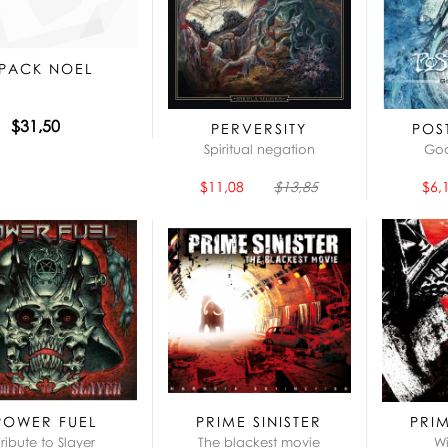
PACK NOEL
$31,50
PERVERSITY
POS
Spiritual negation
God
$11,08
$13,85
$6,
POWER FUEL
PRIME SINISTER
PRIM
Tribute to Slayer
The blackest movie
Wi