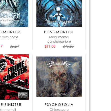
que:
T-MORTEM
POST-MORTEM
 with horns
Monumental
pandemonium
17
$8,81
$11,08
$13,85
E SINISTER
PSYCHOBOLIA
sh me hell
Chiaroscuro