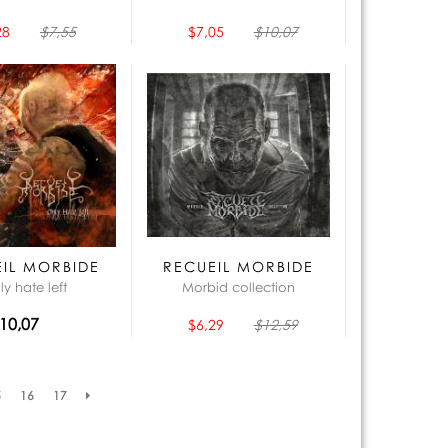
28
$7,55
$7,05
$10,07
IL MORBIDE
RECUEIL MORBIDE
ly hate left
Morbid collection
10,07
$6,29
$12,59
5
16
17