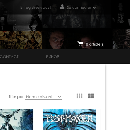
Enregistrez-vous !
Se connecter
0
article(s)
CONTACT
E-SHOP
Voir
Trier par
en
tant