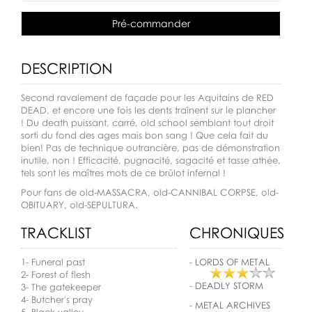
Pré-commander
DESCRIPTION
Second ravalement de façade pour les Aquitains de RED
DEAD, et encore une fois les dents traînent sur le plancher
! Du death puissant, carré, old school semblant tout droit
sorti du fond des ages mais bon sang ! Que cela fait du
bien! Pas de technique outrancière, pas de démonstration
inutile, non ! Efficacité, pugnacité, sagacité et tasse athée,
tels sont les maîtres mots de ce brûlot infernal !
Pour fans de old-MASSACRA, old-CANNIBAL CORPSE, old-
OBITUARY, old-SEPULTURA.
TRACKLIST
CHRONIQUES
1- Funeral past
-
LORDS OF METAL
2- Forest of flesh
-
DEADLY STORM
3- The gatekeeper
4- Butcher's pray
-
METAL ARCHIVES