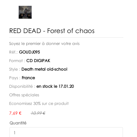
RED DEAD - Forest of chaos
Soyez le premier à donner votre avis
Réf.:
GOUDJ095
Format :
CD DIGIPAK
Style :
Death metal old-school
Pays :
France
Disponibilité :
en stock le 17.01.20
Offres spéciales
Economisez 30% sur ce produit
Disponibilité:
7,69 €
10,99 €
Quantité