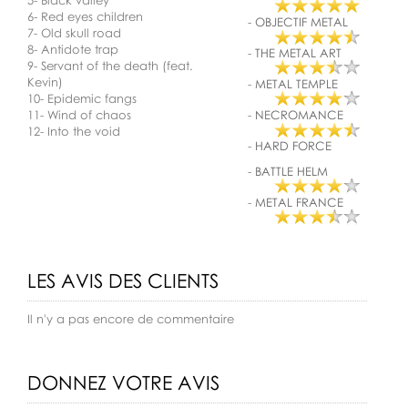
5- Black valley
6- Red eyes children
-
OBJECTIF METAL
7- Old skull road
8- Antidote trap
-
THE METAL ART
9- Servant of the death (feat.
Kevin)
-
METAL TEMPLE
10- Epidemic fangs
11- Wind of chaos
-
NECROMANCE
12- Into the void
-
HARD FORCE
-
BATTLE HELM
-
METAL FRANCE
LES AVIS DES CLIENTS
Il n'y a pas encore de commentaire
DONNEZ VOTRE AVIS