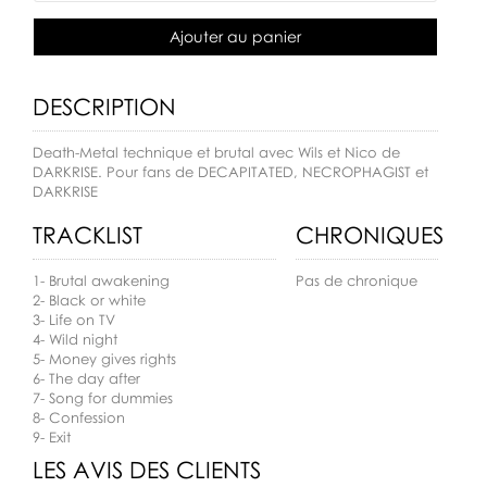
Ajouter au panier
DESCRIPTION
Death-Metal technique et brutal avec Wils et Nico de
DARKRISE. Pour fans de DECAPITATED, NECROPHAGIST et
DARKRISE
TRACKLIST
CHRONIQUES
1- Brutal awakening
Pas de chronique
2- Black or white
3- Life on TV
4- Wild night
5- Money gives rights
6- The day after
7- Song for dummies
8- Confession
9- Exit
LES AVIS DES CLIENTS