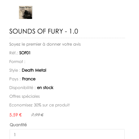
SOUNDS OF FURY - 1.0
Soyez le premier à donner votre avis
Réf.:
SOF01
Format :
Style :
Death Metal
Pays :
France
Disponibilité :
en stock
Offres spéciales
Economisez 30% sur ce produit
Disponibilité:
5,59 €
7,99 €
Quantité