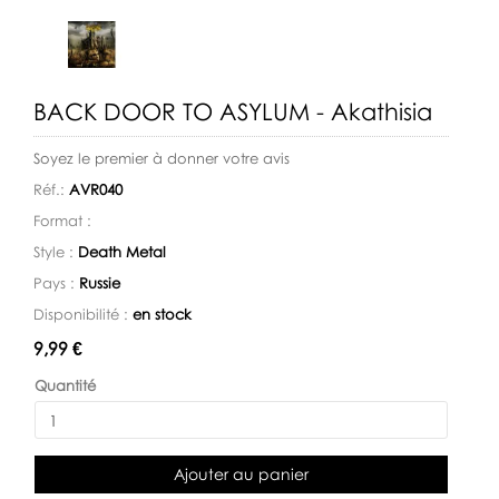
BACK DOOR TO ASYLUM - Akathisia
Soyez le premier à donner votre avis
Réf.:
AVR040
Format :
Style :
Death Metal
Pays :
Russie
Disponibilité :
en stock
Disponibilité:
9,99 €
Quantité
Ajouter au panier