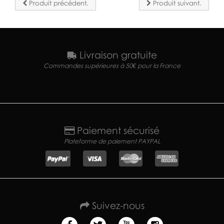
Produit précédent.
Produit suivant.
Livraison gratuite
Commandes supérieures à 50€ pour la France
Paiement sécurisé
Plateforme de paiement PAYPAL
Suivez-nous