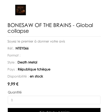
BONESAW OF THE BRAINS - Global
collapse
Soyez le premier à donner votre avis
Réf.:
NTEY066
Format :
Style :
Death Metal
Pays :
République tchèque
Disponibilité :
en stock
Disponibilité:
9,99 €
Quantité