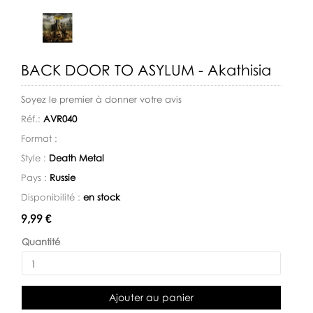
BACK DOOR TO ASYLUM - Akathisia
Soyez le premier à donner votre avis
Réf.:
AVR040
Format :
Style :
Death Metal
Pays :
Russie
Disponibilité :
en stock
Disponibilité:
9,99 €
Quantité
Ajouter au panier