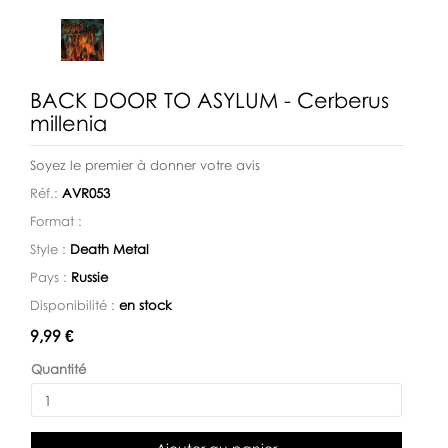
BACK DOOR TO ASYLUM - Cerberus
millenia
Soyez le premier à donner votre avis
Réf.:
AVR053
Format :
Style :
Death Metal
Pays :
Russie
Disponibilité :
en stock
Disponibilité:
9,99 €
Quantité