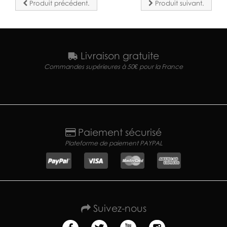
Produit précédent.
Produit suivant.
Livraison gratuite
Commandes supérieures à 50€ pour la France
Paiement sécurisé
Plateforme de paiement PAYPAL
Suivez-nous