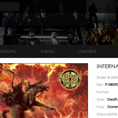
GROUPES
ALBUMS
CONCERTS
INFERNA
Soyez le pre
Réf.:
P18R09
Format :
Style :
Death
Pays :
Dane
Disponibilité