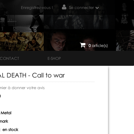
Enregistrez-vous !
Se connecter
0
article(s)
CONTACT
E-SHOP
L DEATH - Call to war
mier à donner votre avis
0
 Metal
mark
 :
en stock