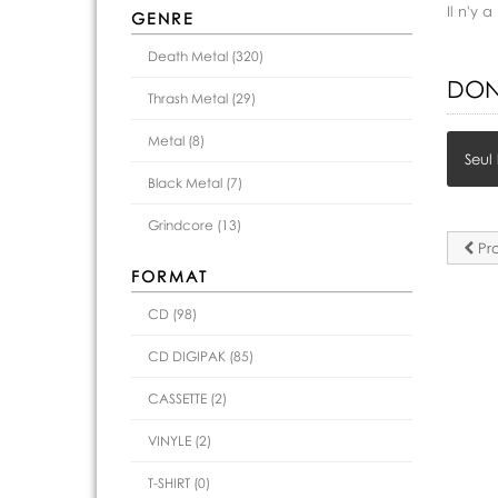
Il n'y
GENRE
Death Metal (320)
DON
Thrash Metal (29)
Metal (8)
Seul
Black Metal (7)
Grindcore (13)
Pro
FORMAT
CD (98)
CD DIGIPAK (85)
CASSETTE (2)
VINYLE (2)
T-SHIRT (0)