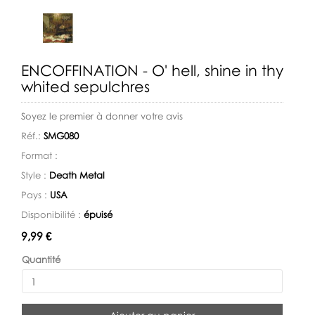
ENCOFFINATION - O' hell, shine in thy
whited sepulchres
Soyez le premier à donner votre avis
Réf.:
SMG080
Format :
Style :
Death Metal
Pays :
USA
Disponibilité :
épuisé
Disponibilité:
9,99 €
Quantité