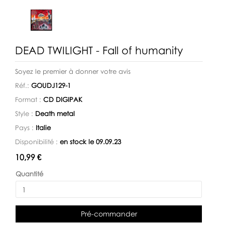
DEAD TWILIGHT - Fall of humanity
Soyez le premier à donner votre avis
Réf.:
GOUDJ129-1
Format :
CD DIGIPAK
Style :
Death metal
Pays :
Italie
Disponibilité :
en stock le 09.09.23
Disponibilité:
10,99 €
Quantité
Pré-commander