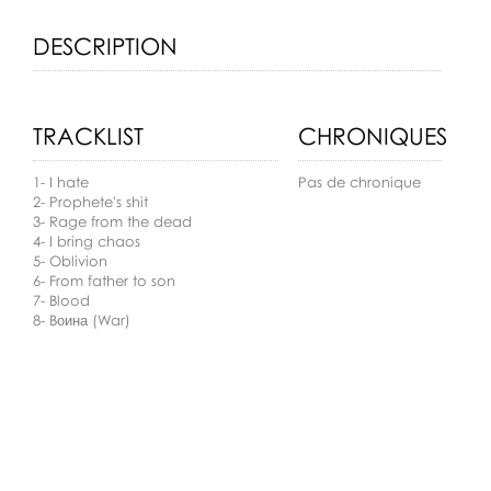
DESCRIPTION
TRACKLIST
CHRONIQUES
1- I hate
Pas de chronique
2- Prophete's shit
3- Rage from the dead
4- I bring chaos
5- Oblivion
6- From father to son
7- Blood
8- Bоина (War)