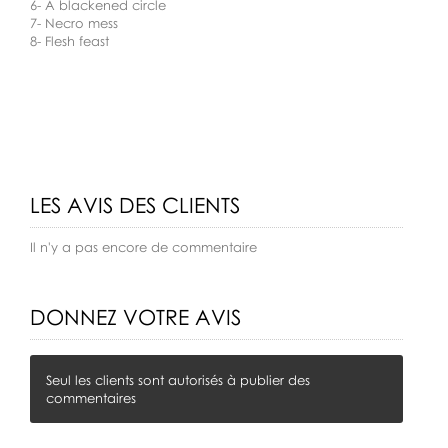
6- A blackened circle
7- Necro mess
8- Flesh feast
LES AVIS DES CLIENTS
Il n'y a pas encore de commentaire
DONNEZ VOTRE AVIS
Seul les clients sont autorisés à publier des
commentaires