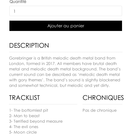
Quantité
Ajouter au panier
DESCRIPTION
Gorebringer is a British melodic death metal band from
London, formed in 2017. All members have brutal death
metal and melodic death metal background. The band’s
current sound can be described as ‘melodic death metal
with gory themes’. The band’s sound is slightly blackened
and somewhat technical, but melodic and yet dirty.
TRACKLIST
CHRONIQUES
1- The bottomlest pit
Pas de chronique
2- Man to beast
3- Terrified beyond measure
4- The evil ones
5- Moon circle