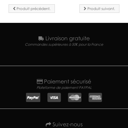
Produit précédent.
Produit suivant.
Livraison gratuite
Commandes supérieures à 50€ pour la France
Paiement sécurisé
Plateforme de paiement PAYPAL
Suivez-nous