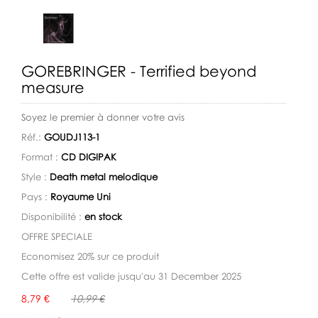
GOREBRINGER - Terrified beyond
measure
Soyez le premier à donner votre avis
Réf.:
GOUDJ113-1
Format :
CD DIGIPAK
Style :
Death metal melodique
Pays :
Royaume Uni
Disponibilité :
en stock
OFFRE SPECIALE
Economisez 20% sur ce produit
Cette offre est valide jusqu'au 31 December 2025
Disponibilité:
8,79 €
10,99 €