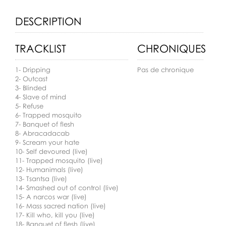
DESCRIPTION
TRACKLIST
CHRONIQUES
1- Dripping
Pas de chronique
2- Outcast
3- Blinded
4- Slave of mind
5- Refuse
6- Trapped mosquito
7- Banquet of flesh
8- Abracadacab
9- Scream your hate
10- Self devoured (live)
11- Trapped mosquito (live)
12- Humanimals (live)
13- Tsantsa (live)
14- Smashed out of control (live)
15- A narcos war (live)
16- Mass sacred nation (live)
17- Kill who, kill you (live)
18- Banquet of flesh (live)