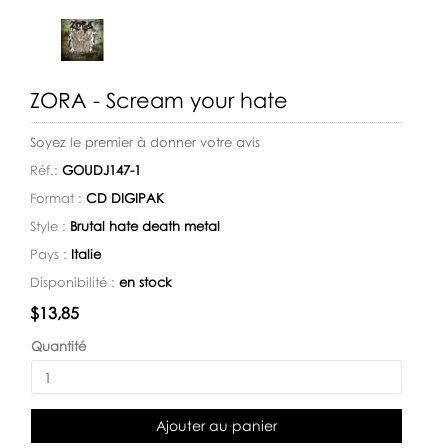
ZORA - Scream your hate
Soyez le premier à donner votre avis
Réf.:
GOUDJ147-1
Format :
CD DIGIPAK
Style :
Brutal hate death metal
Pays :
Italie
Disponibilité :
en stock
Disponibilité:
$13,85
Quantité
Ajouter au panier