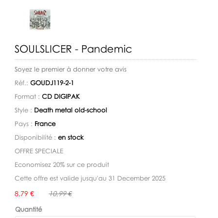
SOULSLICER - Pandemic
Soyez le premier à donner votre avis
Réf.:
GOUDJ119-2-1
Format :
CD DIGIPAK
Style :
Death metal old-school
Pays :
France
Disponibilité :
en stock
OFFRE SPECIALE
Economisez 20% sur ce produit
Cette offre est valide jusqu'au 31 December 2025
Disponibilité:
8,79 €
10,99 €
Quantité