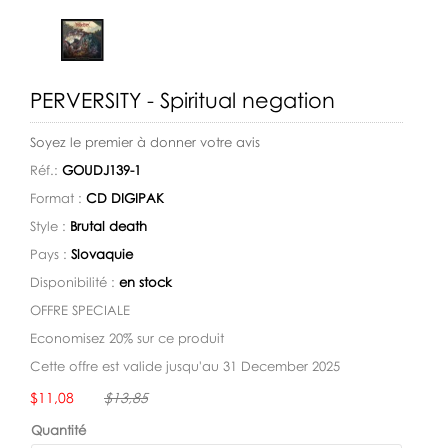
PERVERSITY - Spiritual negation
Soyez le premier à donner votre avis
Réf.:
GOUDJ139-1
Format :
CD DIGIPAK
Style :
Brutal death
Pays :
Slovaquie
Disponibilité :
en stock
OFFRE SPECIALE
Economisez 20% sur ce produit
Cette offre est valide jusqu'au 31 December 2025
Disponibilité:
$11,08
$13,85
Quantité