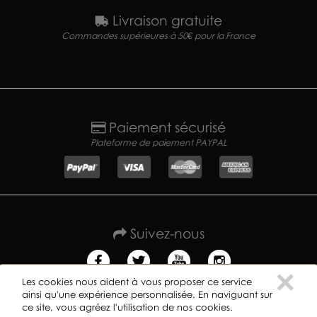
Livraison gratuite
Commandes supérieures à 50€ pour la France
Paiement sécurisé
Plateforme de paiement PAYPAL
Suivez-nous
C
×
Les cookies nous aident à vous proposer ce service
ainsi qu'une expérience personnalisée. En naviguant sur
ce site, vous agréez l'utilisation de nos cookies.
Copyright ©
2019
GREAT DANE RECORDS -
Données