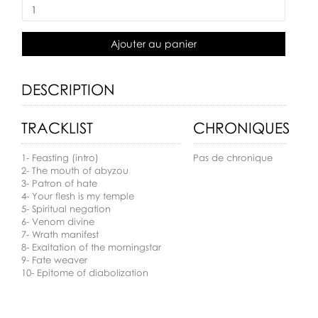
Ajouter au panier
DESCRIPTION
TRACKLIST
CHRONIQUES
1- Feasting (intro)
Pas de chronique
2- The mouth of abyzou
3- Patron of hate
4- Your flesh is my temple
5- Spiritual negation
6- Venom divine
7- Wrath manifest
8- Exaltation of the morningstar
9- Fate weaver
10- Epitome of diabolization