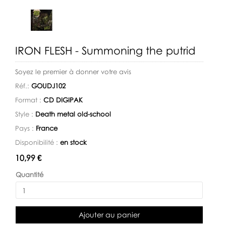
IRON FLESH - Summoning the putrid
Soyez le premier à donner votre avis
Réf.:
GOUDJ102
Format :
CD DIGIPAK
Style :
Death metal old-school
Pays :
France
Disponibilité :
en stock
Disponibilité:
10,99 €
Quantité
Ajouter au panier