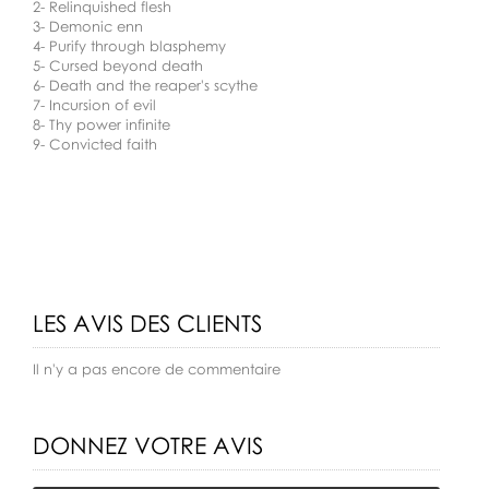
2- Relinquished flesh
3- Demonic enn
4- Purify through blasphemy
5- Cursed beyond death
6- Death and the reaper's scythe
7- Incursion of evil
8- Thy power infinite
9- Convicted faith
LES AVIS DES CLIENTS
Il n'y a pas encore de commentaire
DONNEZ VOTRE AVIS