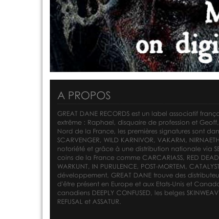
A PROPOS
GREAT DANE RECORDS est un label associatif frança
extrême : Raphael, disquaire de profession et Geoff,
Nord de la France, les premières signatures sont 
SCARVENGER, WILD KARNIVOR, VAKARM, NIRNAETH et DY
notoriété et grâce à une distribution nationale vi
coins de la France comme CARCARIASS, RED DEAD,
WARKUNT, IN PURULENCE, POST-MORTEM, CATALYST
développement, GREAT DANE trouve des distributeur
d'être présent en Europe et aux Etats-Unis et Canad
canadiens DEEPLY CONFUSED, les belges SKINWEAVER,
REFUSAL et ASSATUR.