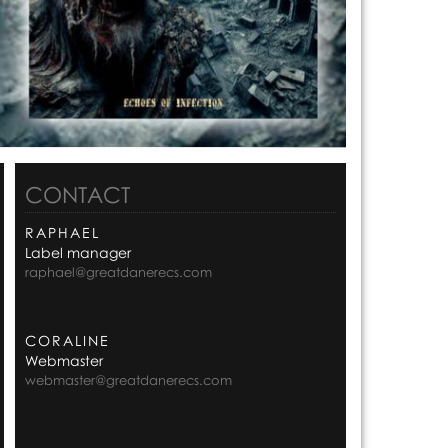
CONTACT
RAPHAEL
Label manager
raphael@greatdanerecs.com
CORALINE
Webmaster
webmaster@greatdanerecs.com