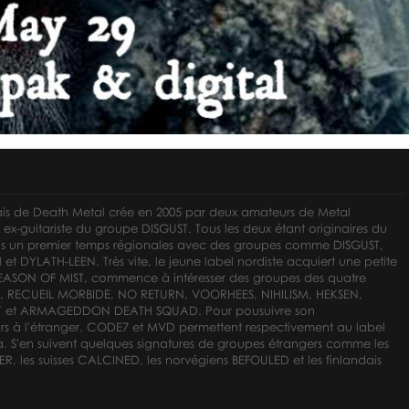
is de Death Metal crée en 2005 par deux amateurs de Metal
 ex-guitariste du groupe DISGUST. Tous les deux étant originaires du
dans un premier temps régionales avec des groupes comme DISGUST,
LATH-LEEN. Très vite, le jeune label nordiste acquiert une petite
a SEASON OF MIST, commence à intéresser des groupes des quatre
 RECUEIL MORBIDE, NO RETURN, VOORHEES, NIHILISM, HEKSEN,
 et ARMAGEDDON DEATH SQUAD. Pour pousuivre son
s à l'étranger. CODE7 et MVD permettent respectivement au label
a. S'en suivent quelques signatures de groupes étrangers comme les
 les suisses CALCINED, les norvégiens BEFOULED et les finlandais