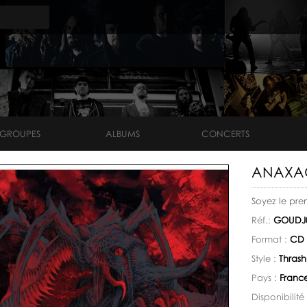
GROUPES
ALBUMS
CONCERTS
ANAXAG
Soyez le pre
Réf.:
GOUDJ
Format :
CD 
Style :
Thrash
Pays :
Franc
Disponibilité