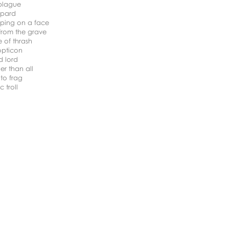
 plague
ppard
mping on a face
 from the grave
 of thrash
opticon
d lord
er than all
 to frag
c troll