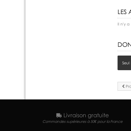
LES 
Il n'y
DON
Seul
Pro
Livraison gratuite
Commandes supérieures à 50€ pour la France