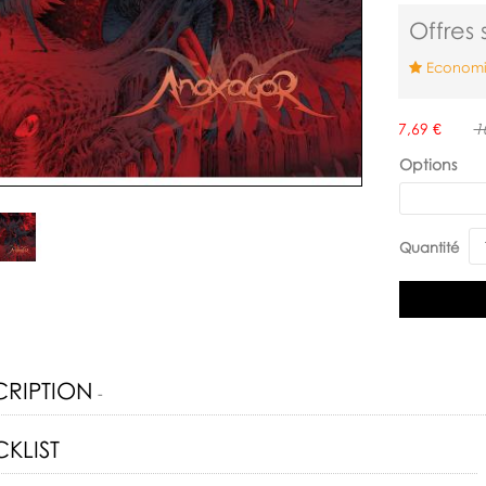
Offres 
Economis
Disponibilité:
7,69 €
1
Options
Quantité
CRIPTION
-
KLIST