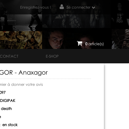
Enregistrez-vous !
Se connecter
0
article(s)
CONTACT
E-SHOP
OR - Anaxagor
mier à donner votre avis
097
DIGIPAK
 death
e
 :
en stock