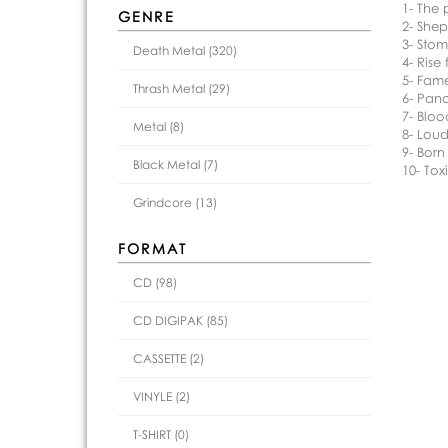
1- The
GENRE
2- She
3- Sto
Death Metal (320)
4- Rise
5- Fame
Thrash Metal (29)
6- Pan
7- Bloo
Metal (8)
8- Loud
9- Born
Black Metal (7)
10- Toxi
Grindcore (13)
FORMAT
CD (98)
CD DIGIPAK (85)
CASSETTE (2)
VINYLE (2)
T-SHIRT (0)