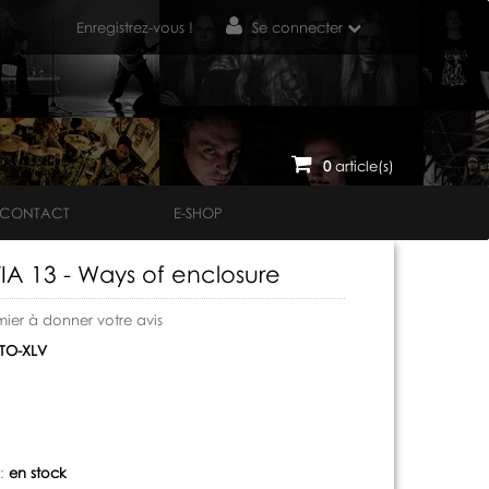
Enregistrez-vous !
Se connecter
0
article(s)
CONTACT
E-SHOP
A 13 - Ways of enclosure
mier à donner votre avis
TO-XLV
 :
en stock