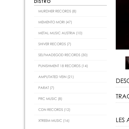
DISTRO
MURDHER RECORDS (8)
MEMENTO MORI (47)
METAL MUSIC AUSTRIA (10)
SHIVER RECORDS (7)
SELFMADEGOD RECORDS (30)
PUNISHMENT 18 RECORDS (14)
AMPUTATED VEIN (21)
DES
PARAT (7)
TRAC
PRC MUSIC (8)
CDN RECORDS (12)
LES 
XTREEM MUSIC (16)