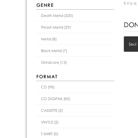
Il n'y
GENRE
Death Metal (320)
DON
Thrash Metal (29)
Metal (8)
Seul
Black Metal (7)
Grindcore (13)
FORMAT
CD (98)
CD DIGIPAK (85)
CASSETTE (2)
VINYLE (2)
T-SHIRT (0)