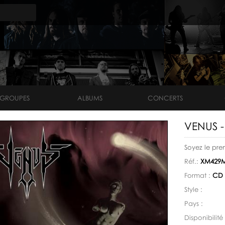
GROUPES
ALBUMS
CONCERTS
VENUS -
Soyez le pre
Réf.:
XM429
Format :
CD
Style :
Pays :
Disponibilité