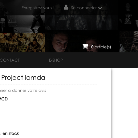
Enregistrez-vous !
Se connecter
0
article(s)
CONTACT
E-SHOP
 Project lamda
mier à donner votre avis
MCD
 :
en stock