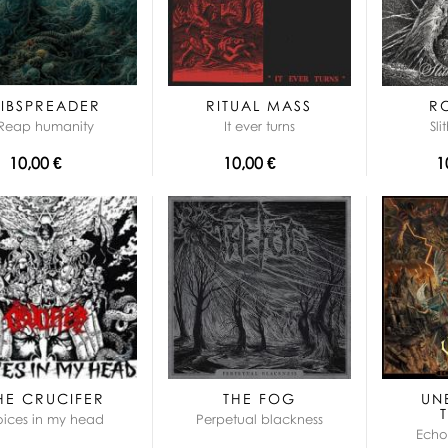
IBSPREADER
RITUAL MASS
R
Reap humanity
It ever turns
Sli
10,00 €
10,00 €
1
HE CRUCIFER
THE FOG
UN
oices in my head
Perpetual blackness
Echo