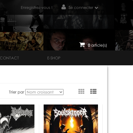
Enregistrez-vous !
Se connecter
0
article(s)
CONTACT
E-SHOP
Voir
Trier par
en
tant