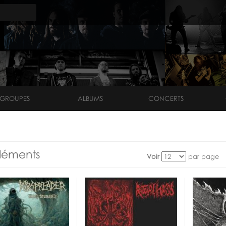
GROUPES
ALBUMS
CONCERTS
léments
Voir
par page