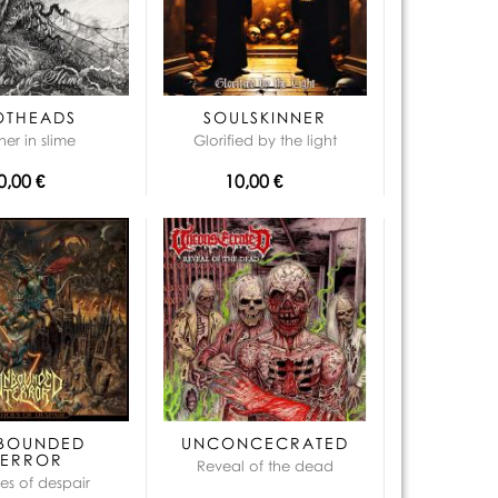
que:
OTHEADS
SOULSKINNER
ther in slime
Glorified by the light
0,00 €
10,00 €
BOUNDED
UNCONCECRATED
TERROR
Reveal of the dead
es of despair