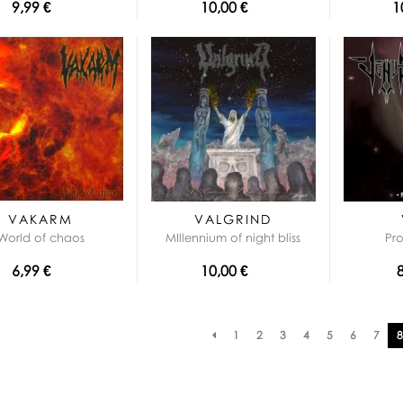
9,99 €
10,00 €
1
VAKARM
VALGRIND
World of chaos
MIllennium of night bliss
Pr
6,99 €
10,00 €
Pagination
1
2
3
4
5
6
7
8