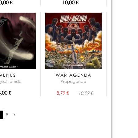
0,00 €
10,00 €
VENUS
WAR AGENDA
oject lamda
Propaganda
8,00 €
8,79 €
10,99 €
9