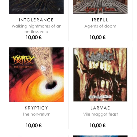
INTOLERANCE
IREFUL
Walking nightmares of an
Agents of doom
endless void
10,00 €
10,00 €
KRYPTICY
LARVAE
The non-return
Vile maggot feast
10,00 €
10,00 €