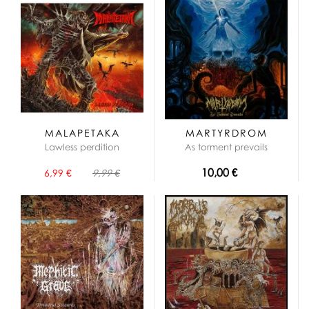
MALAPETAKA
MARTYRDROM
Lawless perdition
As torment prevails
10,00 €
6,99 €
9,99 €