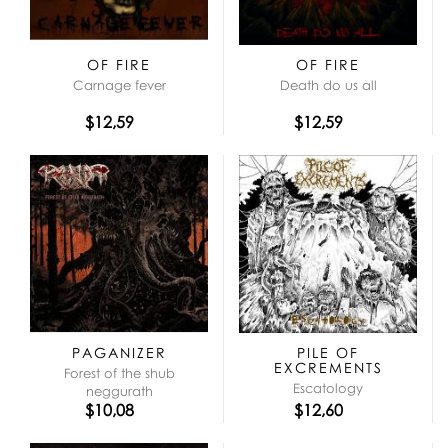
OF FIRE
OF FIRE
Carnage fever
Death do us all
$12,59
$12,59
PAGANIZER
PILE OF
EXCREMENTS
Forest of the shub
Escatology
neggurath
$10,08
$12,60