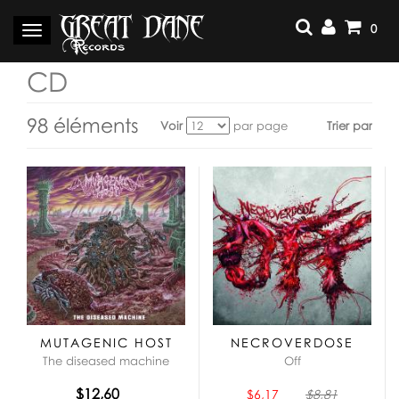
Aller
au
0
Basculer
contenu
la
navigation
CD
98 éléments
Voir
par page
Trier par
Voir
en
tant
que:
MUTAGENIC HOST
NECROVERDOSE
The diseased machine
Off
$12,60
$6,17
$8,81