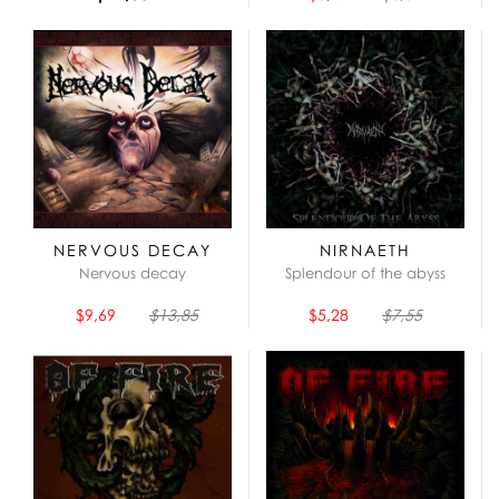
NERVOUS DECAY
NIRNAETH
Nervous decay
Splendour of the abyss
$9,69
$13,85
$5,28
$7,55