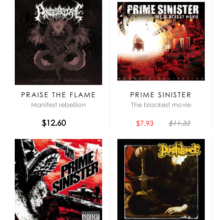
PRAISE THE FLAME
PRIME SINISTER
Manifest rebellion
The blackest movie
$12,60
$7,93
$11,33