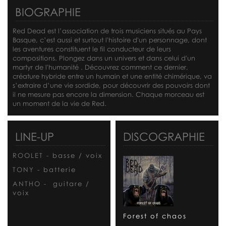
BIOGRAPHIE
Red Dead est l’association de trois musiciens situés au Pays
Basque, c’est aussi et surtout l'histoire d'un personnage, dont
les aventures constituent le fil conducteur de leurs
compositions. Plongez dans un univers et dans celui d'un
martyr de l'humanité . Découvrez comment ce dernier,
créature hybride entre un humain et une entité chimérique, va
s’extraire d’une vie sordide, pour découvrir des pouvoirs dont
il ne mesure pas encore la dimension. Chaque morceau est
un moment de la vie de Red.
LINE-UP
DISCOGRAPHIE
ROOLET -
basse / voix
TONY -
batterie
ANTHO -
guitare /
voix
Forest of chaos