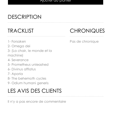
Ajouter au panier
DESCRIPTION
TRACKLIST
CHRONIQUES
1- Forsaken
Pas de chronique
2- Omega dei
3- (La chair, le monde et la
machine)
4- Severance
5- Prometheus unleashed
6- Divinus afflatus
7- Aporia
8- The behemoth cycles
9- Odium humani generis
LES AVIS DES CLIENTS
Il n'y a pas encore de commentaire