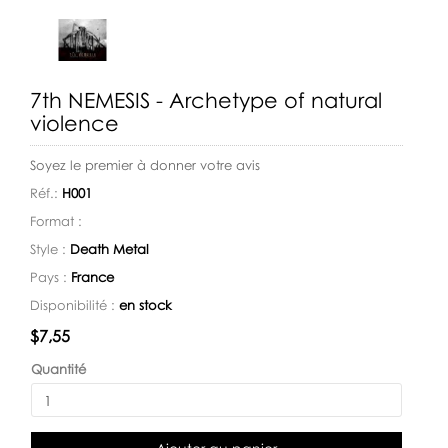
7th NEMESIS - Archetype of natural
violence
Soyez le premier à donner votre avis
Réf.:
H001
Format :
Style :
Death Metal
Pays :
France
Disponibilité :
en stock
Disponibilité:
$7,55
Quantité