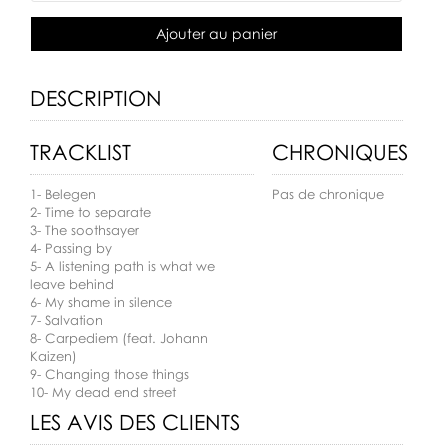
Ajouter au panier
DESCRIPTION
TRACKLIST
CHRONIQUES
1- Belegen
Pas de chronique
2- Time to separate
3- The soothsayer
4- Passing by
5- A listening path is what we
leave behind
6- My shame in silence
7- Salvation
8- Carpediem (feat. Johann
Kaizen)
9- Changing those things
10- My dead end street
LES AVIS DES CLIENTS