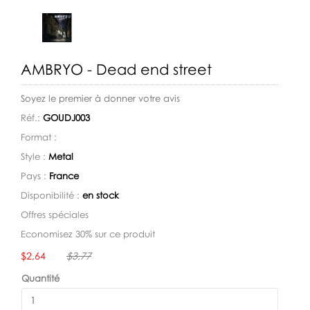
AMBRYO - Dead end street
Soyez le premier à donner votre avis
Réf.:
GOUDJ003
Format :
Style :
Metal
Pays :
France
Disponibilité :
en stock
Offres spéciales
Economisez 30% sur ce produit
Disponibilité:
$2,64
$3,77
Quantité