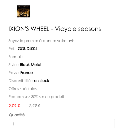
IXION'S WHEEL - Vicycle seasons
Soyez le premier à donner votre avis
Réf.:
GOUDJ004
Format :
Style :
Black Metal
Pays :
France
Disponibilité :
en stock
Offres spéciales
Economisez 30% sur ce produit
Disponibilité:
2,09 €
2,99 €
Quantité