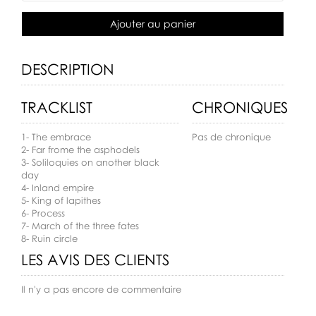
Ajouter au panier
DESCRIPTION
TRACKLIST
CHRONIQUES
1- The embrace
Pas de chronique
2- Far frome the asphodels
3- Soliloquies on another black
day
4- Inland empire
5- King of lapithes
6- Process
7- March of the three fates
8- Ruin circle
LES AVIS DES CLIENTS
Il n'y a pas encore de commentaire