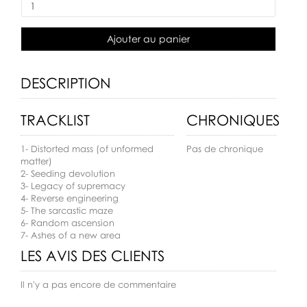
Ajouter au panier
DESCRIPTION
TRACKLIST
CHRONIQUES
1- Distorted mass (of unformed
Pas de chronique
matter)
2- Seeding devolution
3- Legacy of supremacy
4- Reverse engineering
5- The sarcastic maze
6- Random ascension
7- Ashes of a new area
LES AVIS DES CLIENTS
Il n'y a pas encore de commentaire