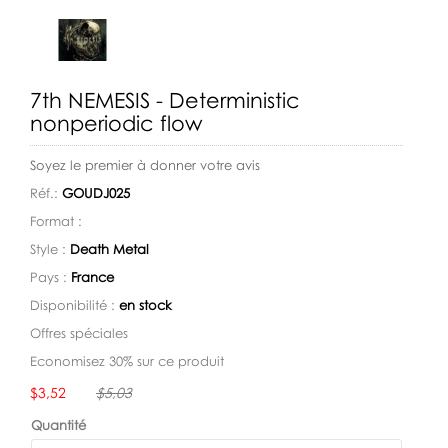
7th NEMESIS - Deterministic
nonperiodic flow
Soyez le premier à donner votre avis
Réf.:
GOUDJ025
Format :
Style :
Death Metal
Pays :
France
Disponibilité :
en stock
Offres spéciales
Economisez 30% sur ce produit
Disponibilité:
$3,52
$5,03
Quantité