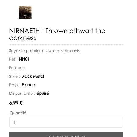
NIRNAETH - Thrown athwart the
darkness
Soyez le premier à donner votre avis
Réf.:
NN01
Format :
Style :
Black Metal
Pays :
France
Disponibilité :
épuisé
Disponibilité:
6,99 €
Quantité