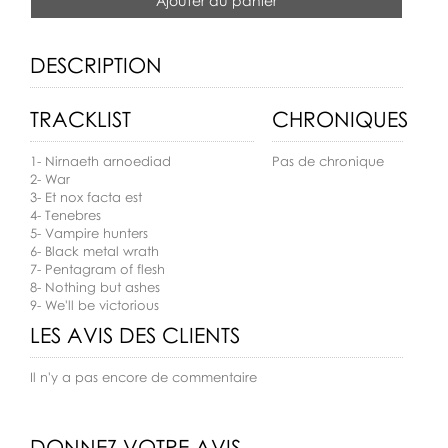
Ajouter au panier
DESCRIPTION
TRACKLIST
CHRONIQUES
1- Nirnaeth arnoediad
Pas de chronique
2- War
3- Et nox facta est
4- Tenebres
5- Vampire hunters
6- Black metal wrath
7- Pentagram of flesh
8- Nothing but ashes
9- We'll be victorious
LES AVIS DES CLIENTS
Il n'y a pas encore de commentaire
DONNEZ VOTRE AVIS