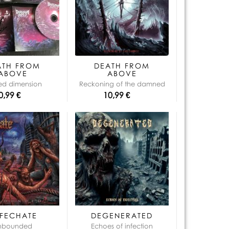
que:
ATH FROM
DEATH FROM
ABOVE
ABOVE
red dimension
Reckoning of the damned
0,99 €
10,99 €
FECHATE
DEGENERATED
nbounded
Echoes of infection