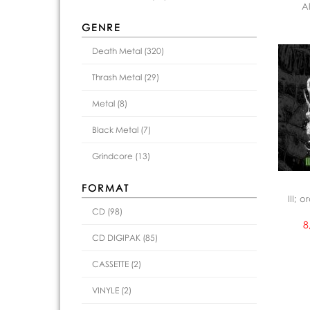
A
GENRE
Death Metal (320)
Thrash Metal (29)
Metal (8)
Black Metal (7)
Grindcore (13)
FORMAT
III; 
CD (98)
8
CD DIGIPAK (85)
CASSETTE (2)
VINYLE (2)