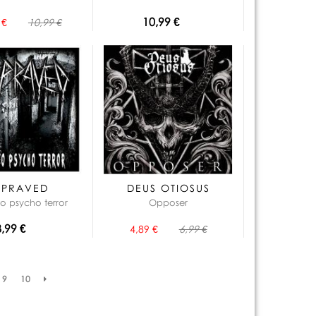
10,99 €
 €
10,99 €
EPRAVED
DEUS OTIOSUS
to psycho terror
Opposer
8,99 €
4,89 €
6,99 €
9
10