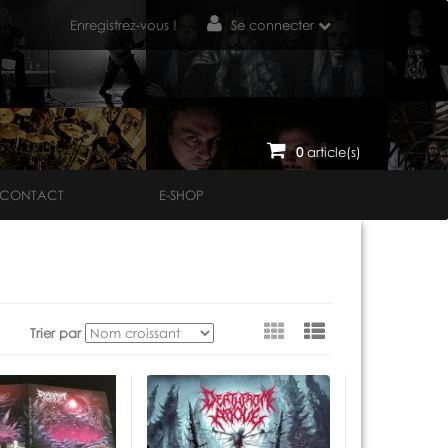
Enregistrez-vous !
Se connecter
0
article(s)
CONTACT
E-SHOP
Voir
Trier par
en
tant