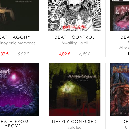
EATH AGONY
DEATH CONTROL
DE
inogenic memories
Awaiting us all
Alte
1
,89 €
6,99 €
4,89 €
6,99 €
DEATH FROM
DEEPLY CONFUSED
DE
ABOVE
Isolated
U