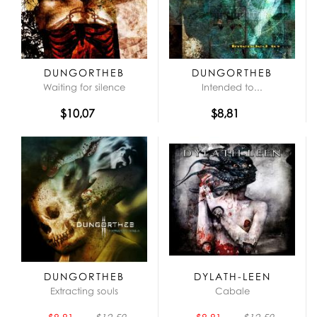
DUNGORTHEB
DUNGORTHEB
Waiting for silence
Intended to...
$10,07
$8,81
DUNGORTHEB
DYLATH-LEEN
Extracting souls
Cabale