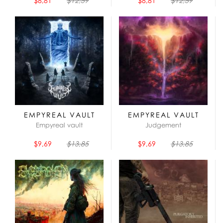
$8,81
$12,59
$8,81
$12,59
EMPYREAL VAULT
EMPYREAL VAULT
Empyreal vault
Judgement
$9,69
$13,85
$9,69
$13,85