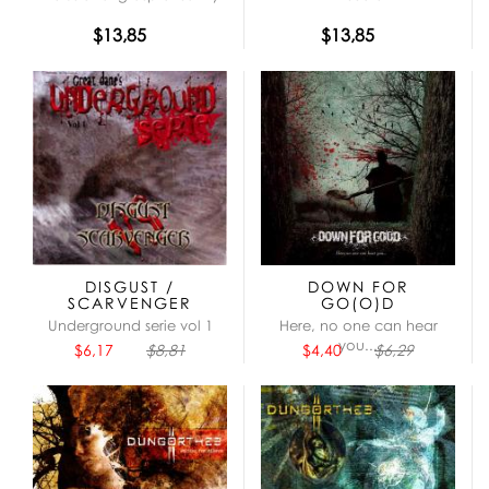
$13,85
$13,85
DISGUST /
DOWN FOR
SCARVENGER
GO(O)D
Underground serie vol 1
Here, no one can hear
you...
$6,17
$8,81
$4,40
$6,29