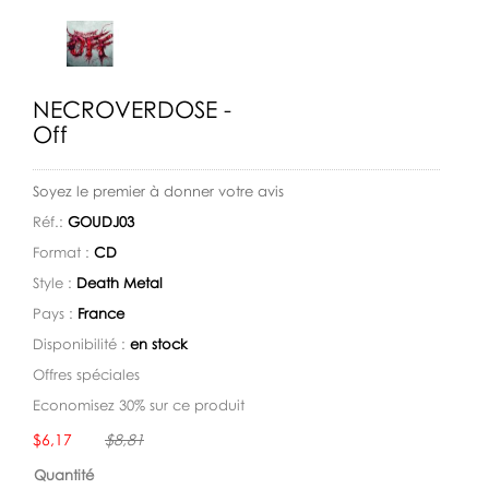
NECROVERDOSE -
Off
Soyez le premier à donner votre avis
Réf.:
GOUDJ03
Format :
CD
Style :
Death Metal
Pays :
France
Disponibilité :
en stock
Offres spéciales
Economisez 30% sur ce produit
Disponibilité:
$6,17
$8,81
Quantité