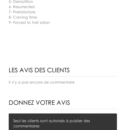
5- Demolition
6- Resurrected
7- Prehistorture
8- Carving time
9- Forced to hail satan
LES AVIS DES CLIENTS
Il n'y a pas encore de commentaire
DONNEZ VOTRE AVIS
Seul les clients sont autorisés à publier des
commentaires