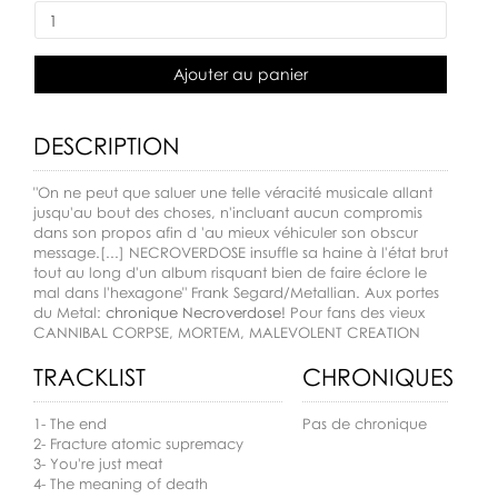
Ajouter au panier
DESCRIPTION
"On ne peut que saluer une telle véracité musicale allant
jusqu'au bout des choses, n'incluant aucun compromis
dans son propos afin d 'au mieux véhiculer son obscur
message.[...] NECROVERDOSE insuffle sa haine à l'état brut
tout au long d'un album risquant bien de faire éclore le
mal dans l'hexagone" Frank Segard/Metallian. Aux portes
du Metal:
chronique Necroverdose!
Pour fans des vieux
CANNIBAL CORPSE, MORTEM, MALEVOLENT CREATION
TRACKLIST
CHRONIQUES
1- The end
Pas de chronique
2- Fracture atomic supremacy
3- You're just meat
4- The meaning of death