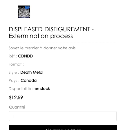
DISPLEASED DISFIGUREMENT -
Extermination process
Soyez le premier à donner votre avis
Réf.:
CDNDD
Format :
Style :
Death Metal
Pays :
Canada
Disponibilité :
en stock
Disponibilité:
$12,59
Quantité