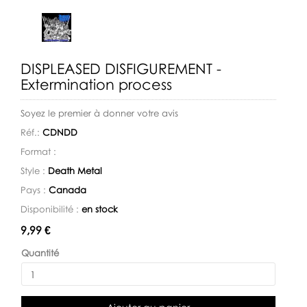
DISPLEASED DISFIGUREMENT -
Extermination process
Soyez le premier à donner votre avis
Réf.:
CDNDD
Format :
Style :
Death Metal
Pays :
Canada
Disponibilité :
en stock
Disponibilité:
9,99 €
Quantité