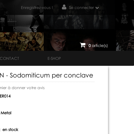
Enregistrez-vous !
Se connecter
0
article(s)
CONTACT
E-SHOP
 - Sodomiticum per conclave
mier à donner votre avis
ER014
 Metal
 :
en stock