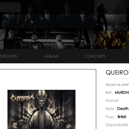
GROUPES
ALBUMS
CONCERTS
QUEIRON
Soyez le pre
Réf.:
MURDH
Format :
Style :
Death
Pays :
Brésil
Disponibilité