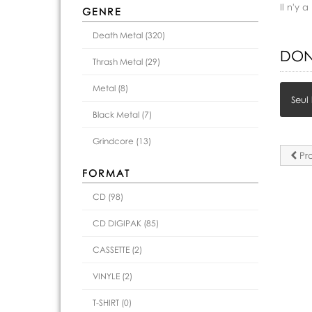
Il n'y
GENRE
Death Metal (320)
DON
Thrash Metal (29)
Metal (8)
Seul
Black Metal (7)
Grindcore (13)
Pro
FORMAT
CD (98)
CD DIGIPAK (85)
CASSETTE (2)
VINYLE (2)
T-SHIRT (0)