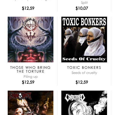
Split
$12,59
$10,07
THOSE WHO BRING
TOXIC BONKERS
THE TORTURE
Seeds of cruelty
Piling up
$12,59
$12,59