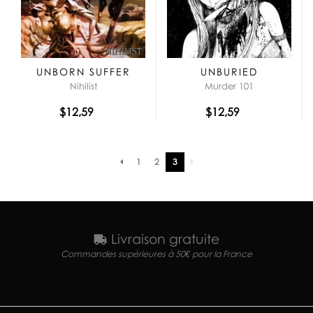
UNBORN SUFFER
UNBURIED
Nihilist
Murder 101
$12,59
$12,59
Pagination
1
2
3
Livraison gratuite
Commandes supérieures à 50€ pour la France