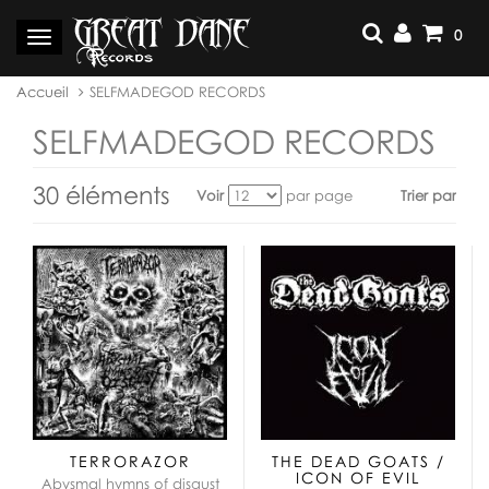
Aller
au
0
Basculer
contenu
la
navigation
Vous
Accueil
SELFMADEGOD RECORDS
êtes
ici :
SELFMADEGOD RECORDS
30 éléments
Voir
par page
Trier par
Voir
en
tant
que:
TERRORAZOR
THE DEAD GOATS /
ICON OF EVIL
Abysmal hymns of disgust