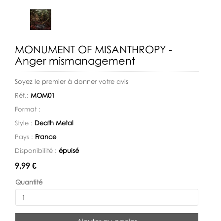
MONUMENT OF MISANTHROPY -
Anger mismanagement
Soyez le premier à donner votre avis
Réf.:
MOM01
Format :
Style :
Death Metal
Pays :
France
Disponibilité :
épuisé
Disponibilité:
9,99 €
Quantité