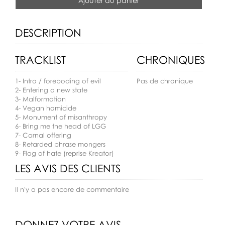
Ajouter au panier
DESCRIPTION
TRACKLIST
CHRONIQUES
1- Intro / foreboding of evil
Pas de chronique
2- Entering a new state
3- Malformation
4- Vegan homicide
5- Monument of misanthropy
6- Bring me the head of LGG
7- Carnal offering
8- Retarded phrase mongers
9- Flag of hate (reprise Kreator)
LES AVIS DES CLIENTS
Il n'y a pas encore de commentaire
DONNEZ VOTRE AVIS