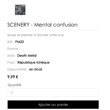
SCENERY - Mental confusion
Soyez le premier à donner votre avis
Réf.:
PM23
Format :
Style :
Death Metal
Pays :
République tchèque
Disponibilité :
en stock
Disponibilité:
9,99 €
Quantité
Ajouter au panier