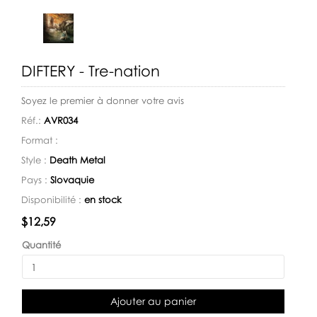
DIFTERY - Tre-nation
Soyez le premier à donner votre avis
Réf.:
AVR034
Format :
Style :
Death Metal
Pays :
Slovaquie
Disponibilité :
en stock
Disponibilité:
$12,59
Quantité
Ajouter au panier