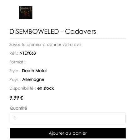
DISEMBOWELED - Cadavers
Soyez le premier à donner votre avis
Réf.:
NTEY063
Format :
Style :
Death Metal
Pays :
Allemagne
Disponibilité :
en stock
Disponibilité:
9,99 €
Quantité
Ajouter au panier