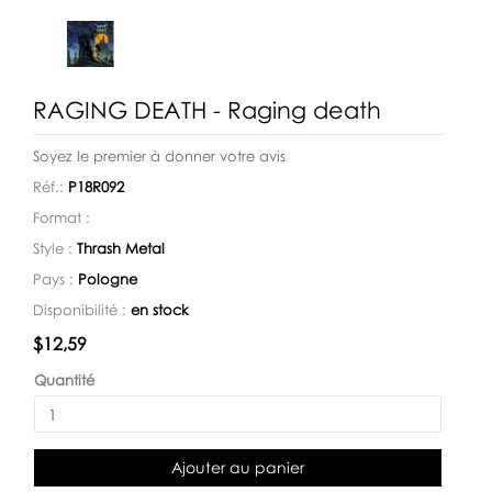
RAGING DEATH - Raging death
Soyez le premier à donner votre avis
Réf.:
P18R092
Format :
Style :
Thrash Metal
Pays :
Pologne
Disponibilité :
en stock
Disponibilité:
$12,59
Quantité
Ajouter au panier